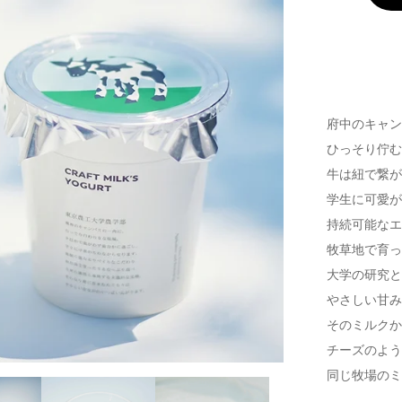
府中のキャ
ひっそり佇
牛は紐で繋
学生に可愛
持続可能な
牧草地で育
大学の研究
やさしい甘
そのミルク
チーズのよ
同じ牧場のミ