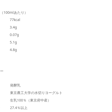
（100mlあたり）
77kcal
3.4g
0.07g
5.1g
4.8g
トー
発酵乳
東京農工大学の水切りヨーグルト
生乳100％（東京府中産）
分
27.4％以上