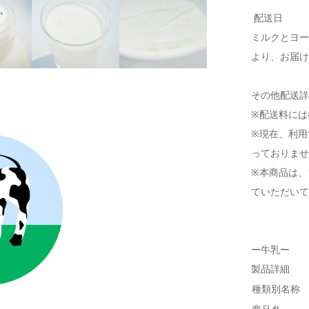
配送日
ミルクとヨ
より、お届
その他配送
※配送料には
※現在、利用
っておりま
※本商品は、
ていただい
ー牛乳ー
製品詳細
種類別名称