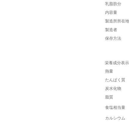
乳脂肪分
内容量
製造所所在
製造者
保存方法
栄養成分表示
熱量
たんぱく質
炭水化物
脂質
食塩相当量
カルシウム