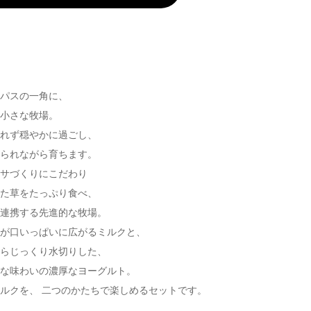
ンパスの一角に、
む小さな牧場。
がれず穏やかに過ごし、
がられながら育ちます。
エサづくりにこだわり
った草をたっぷり食べ、
と連携する先進的な牧場。
みが口いっぱいに広がるミルクと、
からじっくり水切りした、
うな味わいの濃厚なヨーグルト。
ルクを、 二つのかたちで楽しめるセットです。