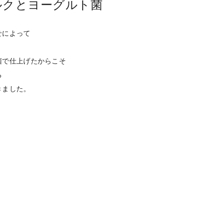
ルクとヨーグルト菌
せによって
。
菌で仕上げたからこそ
る
きました。