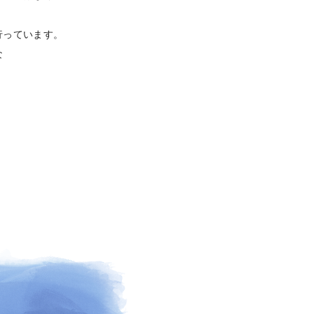
行っています。
な
。